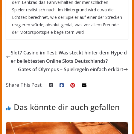
dem Lenkrad das Fahrverhalten der menschlichen
Spieler realistisch nach. Im Hintergrund wird etwa die
Echtzeit berechnet, wie der Spieler auf einer der Strecken
reagieren würde; absolut genial, was vor allem Freunde
der Motorsportspiele begeistern wird.
Slot7 Casino im Test: Was steckt hinter dem Hype d
er beliebtesten Online Slots Deutschlands?
Gates of Olympus – Spielregeln einfach erklärt
Share This Post:
Das könnte dir auch gefallen