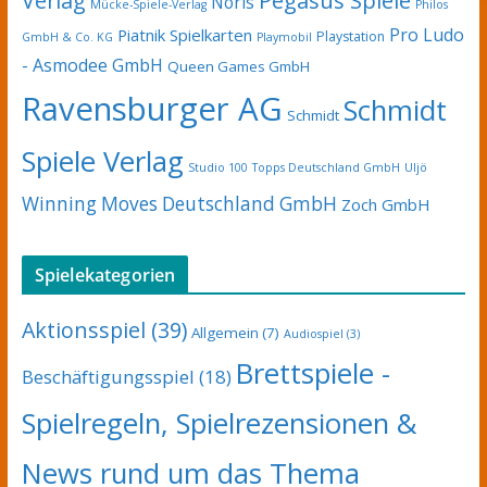
Verlag
Noris
Mücke-Spiele-Verlag
Philos
Pro Ludo
Piatnik Spielkarten
Playstation
GmbH & Co. KG
Playmobil
- Asmodee GmbH
Queen Games GmbH
Ravensburger AG
Schmidt
Schmidt
Spiele Verlag
Studio 100
Topps Deutschland GmbH
Uljö
Winning Moves Deutschland GmbH
Zoch GmbH
Spielekategorien
Aktionsspiel
(39)
Allgemein
(7)
Audiospiel
(3)
Brettspiele -
Beschäftigungsspiel
(18)
Spielregeln, Spielrezensionen &
News rund um das Thema