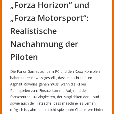
„Forza Horizon“ und
„Forza Motorsport“:
Realistische
Nachahmung der
Piloten
Die Forza-Games auf dem PC und den Xbox-Konsolen
haben unter Beweis gestellt, dass es nicht nur um
Asphalt-Rowdies gehen muss, wenn die KI bei
Rennspielen zum Einsatz kommt. Aufgrund der
fortschritten KI-Fähigkeiten, der Möglichkeit der Cloud
sowie auch der Tatsache, dass maschinelles Lernen
möglich ist, ahmen die nicht spielbaren Charaktere hinter