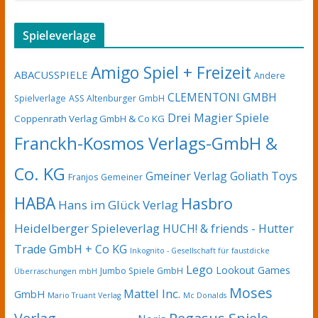
Spieleverlage
Amigo Spiel + Freizeit
ABACUSSPIELE
Andere
CLEMENTONI GMBH
Spielverlage
ASS Altenburger GmbH
Drei Magier Spiele
Coppenrath Verlag GmbH & Co KG
Franckh-Kosmos Verlags-GmbH &
Co. KG
Gmeiner Verlag
Goliath Toys
Franjos
Gemeiner
HABA
Hasbro
Hans im Glück Verlag
Heidelberger Spieleverlag
HUCH! & friends - Hutter
Trade GmbH + Co KG
Inkognito - Gesellschaft für faustdicke
Lego
Lookout Games
Jumbo Spiele GmbH
Überraschungen mbH
Moses
Mattel Inc.
GmbH
Mario Truant Verlag
Mc Donalds
Pegasus Spiele