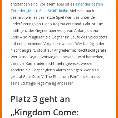
entstanden sind. Vor allem aber ist es
einer der besten
Teile der „Metal Gear Solid“-Reihe
. Vielleicht auch
deshalb, weil es das letzte Spiel war, das unter der
Federführung von Hideo Kojima entstand. Fakt ist: Die
Intelligenz der Gegner überzeugt von Anfang bis zum
Ende – so reagieren die Gegner im Laufe des Spiels stets
auf entsprechende Vorgehensweisen. Wer häufig in der
Nacht angreift, stößt auf Angreifer mit Nachtsichtgeräte.
Wer seine Gegner vorwiegend betäubt, wird bemerken,
dass die Kameraden nicht mehr geweckt werden,
sondern die Gegner gleich Alarm schlagen. Wer also
„Metal Gear Solid V: The Phantom Pain“ zockt, muss
seine Strategie regelmäßig anpassen.
Platz 3 geht an
„Kingdom Come: