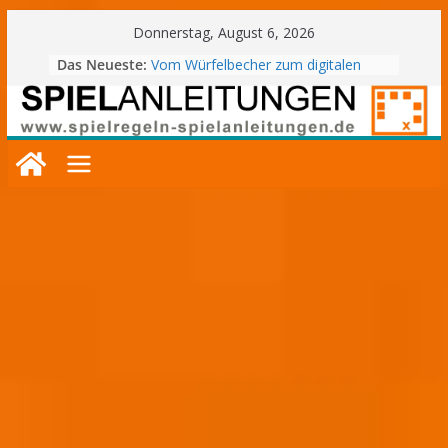
Donnerstag, August 6, 2026
Das Neueste:
Vom Würfelbecher zum digitalen
Zufall
Gewinnchance berechnen: Vom
Brettspiel zum Online Casino
5G-Technologie und Echtzeit-
ᐅ
Streaming in modernen
Spielregeln
Wettplattformen
&
Digital Detox vs. Digital
Entertainment: Die richtige Balance
Spielanleitungen
im Alltag finden
–
Tipps für die Entwicklung effektiver
Lerngewohnheiten
Gesellschaftsspiele