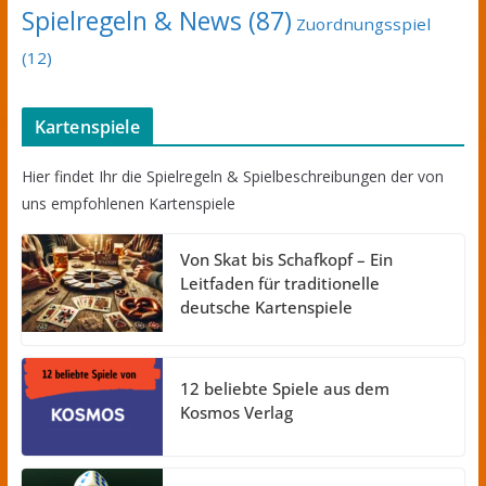
Spielregeln & News
(87)
Zuordnungsspiel
(12)
Kartenspiele
Hier findet Ihr die Spielregeln & Spielbeschreibungen der von
uns empfohlenen Kartenspiele
Von Skat bis Schafkopf – Ein
Leitfaden für traditionelle
deutsche Kartenspiele
12 beliebte Spiele aus dem
Kosmos Verlag