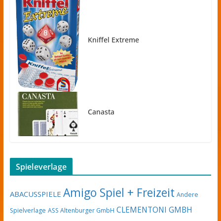
Kniffel Extreme
Canasta
Spieleverlage
Amigo Spiel + Freizeit
ABACUSSPIELE
Andere
CLEMENTONI GMBH
Spielverlage
ASS Altenburger GmbH