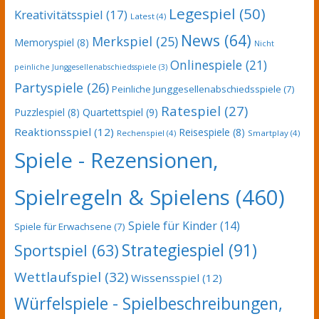
Legespiel
(50)
Kreativitätsspiel
(17)
Latest
(4)
News
(64)
Merkspiel
(25)
Memoryspiel
(8)
Nicht
Onlinespiele
(21)
peinliche Junggesellenabschiedsspiele
(3)
Partyspiele
(26)
Peinliche Junggesellenabschiedsspiele
(7)
Ratespiel
(27)
Puzzlespiel
(8)
Quartettspiel
(9)
Reaktionsspiel
(12)
Reisespiele
(8)
Rechenspiel
(4)
Smartplay
(4)
Spiele - Rezensionen,
Spielregeln & Spielens
(460)
Spiele für Kinder
(14)
Spiele für Erwachsene
(7)
Strategiespiel
(91)
Sportspiel
(63)
Wettlaufspiel
(32)
Wissensspiel
(12)
Würfelspiele - Spielbeschreibungen,