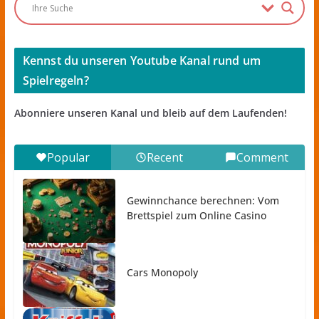
Kennst du unseren Youtube Kanal rund um
Spielregeln?
Abonniere unseren Kanal und bleib auf dem Laufenden!
Popular
Recent
Comment
Gewinnchance berechnen: Vom
Brettspiel zum Online Casino
Cars Monopoly