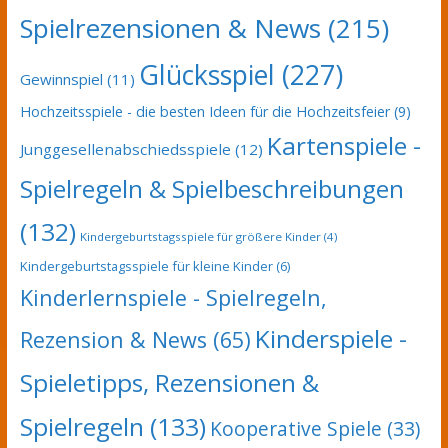
Spielrezensionen & News
(215)
Glücksspiel
(227)
Gewinnspiel
(11)
Hochzeitsspiele - die besten Ideen für die Hochzeitsfeier
(9)
Kartenspiele -
Junggesellenabschiedsspiele
(12)
Spielregeln & Spielbeschreibungen
(132)
Kindergeburtstagsspiele für größere Kinder
(4)
Kindergeburtstagsspiele für kleine Kinder
(6)
Kinderlernspiele - Spielregeln,
Kinderspiele -
Rezension & News
(65)
Spieletipps, Rezensionen &
Spielregeln
(133)
Kooperative Spiele
(33)