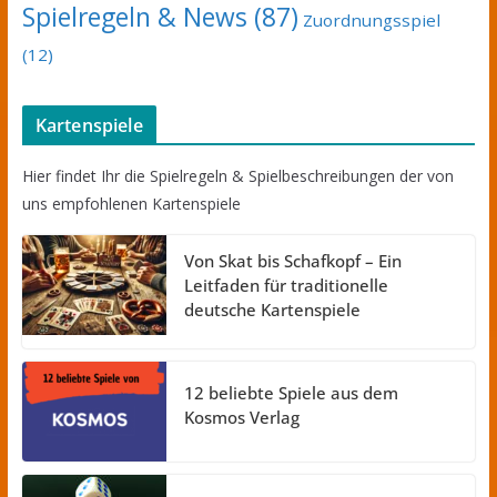
Spielregeln & News
(87)
Zuordnungsspiel
(12)
Kartenspiele
Hier findet Ihr die Spielregeln & Spielbeschreibungen der von
uns empfohlenen Kartenspiele
Von Skat bis Schafkopf – Ein
Leitfaden für traditionelle
deutsche Kartenspiele
12 beliebte Spiele aus dem
Kosmos Verlag