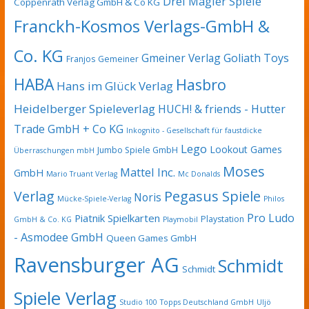
Drei Magier Spiele
Coppenrath Verlag GmbH & Co KG
Franckh-Kosmos Verlags-GmbH &
Co. KG
Gmeiner Verlag
Goliath Toys
Franjos
Gemeiner
HABA
Hasbro
Hans im Glück Verlag
Heidelberger Spieleverlag
HUCH! & friends - Hutter
Trade GmbH + Co KG
Inkognito - Gesellschaft für faustdicke
Lego
Lookout Games
Jumbo Spiele GmbH
Überraschungen mbH
Moses
Mattel Inc.
GmbH
Mario Truant Verlag
Mc Donalds
Pegasus Spiele
Verlag
Noris
Mücke-Spiele-Verlag
Philos
Pro Ludo
Piatnik Spielkarten
Playstation
GmbH & Co. KG
Playmobil
- Asmodee GmbH
Queen Games GmbH
Ravensburger AG
Schmidt
Schmidt
Spiele Verlag
Studio 100
Topps Deutschland GmbH
Uljö