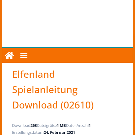
Elfenland
Spielanleitung
Download (02610)
Download
263
Dateigröße
1 MB
Datei-Anzahl
1
Erstellungsdatum
24. Februar 2021