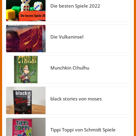
Die besten Spiele 2022
Die Vulkaninsel
Munchkin Cthulhu
black stories von moses
Tippi Toppi von Schmidt Spiele