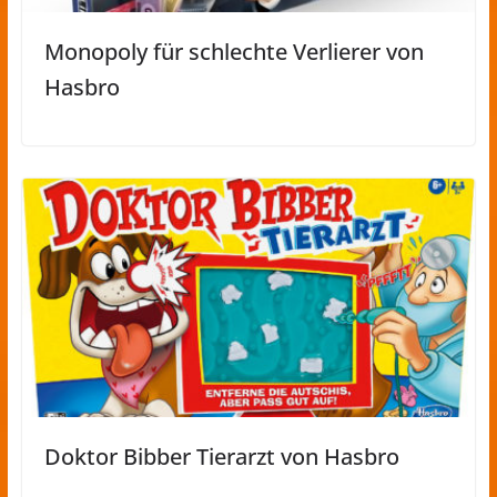
Monopoly für schlechte Verlierer von
Hasbro
Doktor Bibber Tierarzt von Hasbro