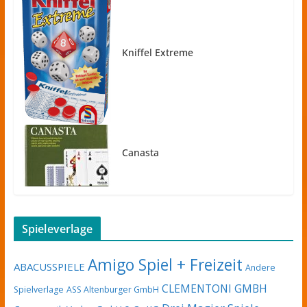
Kniffel Extreme
Canasta
Spieleverlage
Amigo Spiel + Freizeit
ABACUSSPIELE
Andere
CLEMENTONI GMBH
Spielverlage
ASS Altenburger GmbH