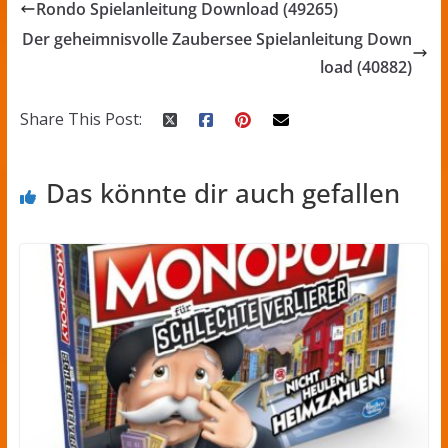
Rondo Spielanleitung Download (49265)
Der geheimnisvolle Zaubersee Spielanleitung Down
load (40882)
Share This Post:
Das könnte dir auch gefallen