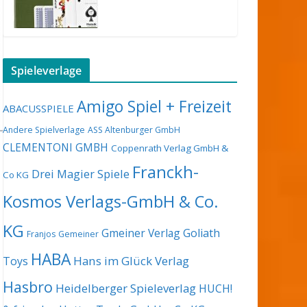
Spieleverlage
Amigo Spiel + Freizeit
ABACUSSPIELE
Andere Spielverlage
ASS Altenburger GmbH
CLEMENTONI GMBH
Coppenrath Verlag GmbH &
Franckh-
Drei Magier Spiele
Co KG
Kosmos Verlags-GmbH & Co.
KG
Gmeiner Verlag
Goliath
Franjos
Gemeiner
HABA
Hans im Glück Verlag
Toys
Hasbro
Heidelberger Spieleverlag
HUCH!