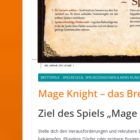
BRETTSPIELE - SPIELREGELN, SPIELREZENSIONEN & NEWS RUND
Mage Knight – das Bre
Ziel des Spiels „Mage 
Stelle dich den Herausforderungen und rekrutiere
bekämpfen. Plündere Dörfer oder erobere Burge