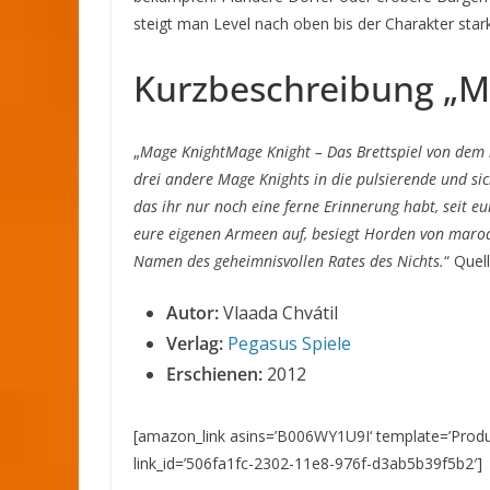
steigt man Level nach oben bis der Charakter sta
Kurzbeschreibung „Ma
„
Mage KnightMage Knight – Das Brettspiel von dem r
drei andere Mage Knights in die pulsierende und sic
das ihr nur noch eine ferne Erinnerung habt, seit 
eure eigenen Armeen auf, besiegt Horden von marodi
Namen des geheimnisvollen Rates des Nichts.
“ Quel
Autor:
Vlaada Chvátil
Verlag:
Pegasus Spiele
Erschienen:
2012
[amazon_link asins=’B006WY1U9I‘ template=’Produc
link_id=’506fa1fc-2302-11e8-976f-d3ab5b39f5b2′]