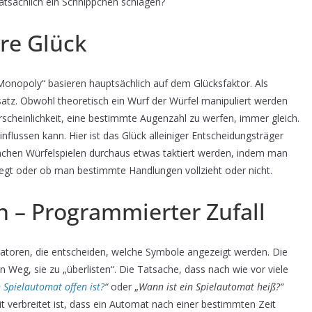
atsächlich ein Schnippchen schlagen?
ure Glück
Monopoly“ basieren hauptsächlich auf dem Glücksfaktor. Als
atz. Obwohl theoretisch ein Wurf der Würfel manipuliert werden
rscheinlichkeit, eine bestimmte Augenzahl zu werfen, immer gleich.
influssen kann. Hier ist das Glück alleiniger Entscheidungsträger
anchen Würfelspielen durchaus etwas taktiert werden, indem man
egt oder ob man bestimmte Handlungen vollzieht oder nicht.
 – Programmierter Zufall
eratoren, die entscheiden, welche Symbole angezeigt werden. Die
 Weg, sie zu „überlisten“. Die Tatsache, dass nach wie vor viele
Spielautomat offen ist?
“
oder „
Wann ist ein Spielautomat heiß?“
it verbreitet ist, dass ein Automat nach einer bestimmten Zeit