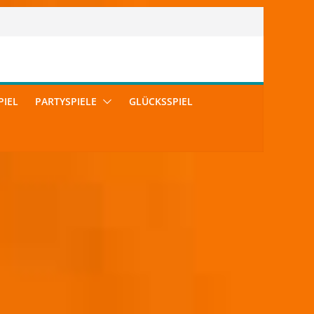
PIEL
PARTYSPIELE
GLÜCKSSPIEL