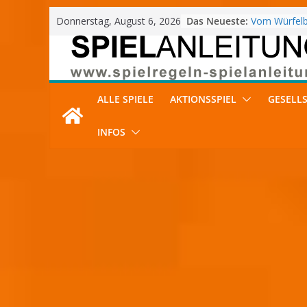
Das Neueste:
Vom Würfelb
Donnerstag, August 6, 2026
Zufall
Gewinnchan
Brettspiel z
5G-Technolog
ᐅ
Streaming i
ALLE SPIELE
AKTIONSSPIEL
GESELL
Wettplattfo
Spielregeln
Digital Detox
&
Entertainmen
INFOS
im Alltag fin
Spielanleitungen
Tipps für die
–
Lerngewohn
Gesellschaftsspiele