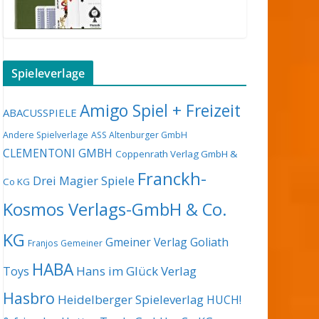
Spieleverlage
Amigo Spiel + Freizeit
ABACUSSPIELE
Andere Spielverlage
ASS Altenburger GmbH
CLEMENTONI GMBH
Coppenrath Verlag GmbH &
Franckh-
Drei Magier Spiele
Co KG
Kosmos Verlags-GmbH & Co.
KG
Gmeiner Verlag
Goliath
Franjos
Gemeiner
HABA
Hans im Glück Verlag
Toys
Hasbro
Heidelberger Spieleverlag
HUCH!