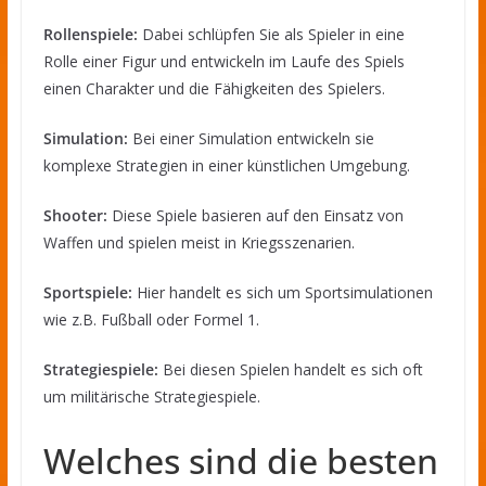
Rollenspiele:
Dabei schlüpfen Sie als Spieler in eine
Rolle einer Figur und entwickeln im Laufe des Spiels
einen Charakter und die Fähigkeiten des Spielers.
Simulation:
Bei einer Simulation entwickeln sie
komplexe Strategien in einer künstlichen Umgebung.
Shooter:
Diese Spiele basieren auf den Einsatz von
Waffen und spielen meist in Kriegsszenarien.
Sportspiele:
Hier handelt es sich um Sportsimulationen
wie z.B. Fußball oder Formel 1.
Strategiespiele:
Bei diesen Spielen handelt es sich oft
um militärische Strategiespiele.
Welches sind die besten