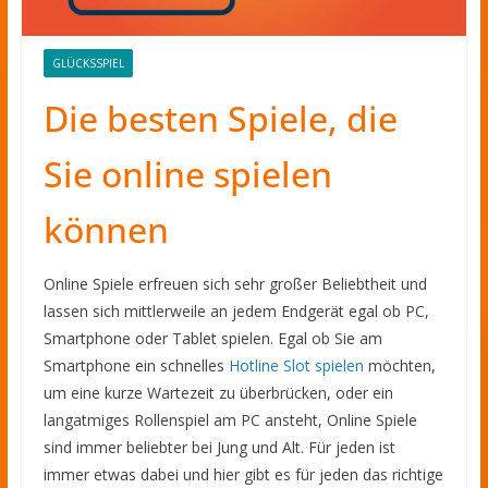
GLÜCKSSPIEL
Die besten Spiele, die
Sie online spielen
können
Online Spiele erfreuen sich sehr großer Beliebtheit und
lassen sich mittlerweile an jedem Endgerät egal ob PC,
Smartphone oder Tablet spielen. Egal ob Sie am
Smartphone ein schnelles
Hotline Slot spielen
möchten,
um eine kurze Wartezeit zu überbrücken, oder ein
langatmiges Rollenspiel am PC ansteht, Online Spiele
sind immer beliebter bei Jung und Alt. Für jeden ist
immer etwas dabei und hier gibt es für jeden das richtige