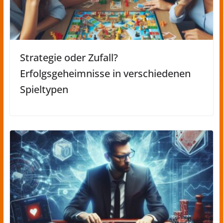
Strategie oder Zufall?
Erfolgsgeheimnisse in verschiedenen
Spieltypen