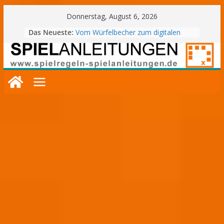
Donnerstag, August 6, 2026
Das Neueste:
Vom Würfelbecher zum digitalen
Zufall
Gewinnchance berechnen: Vom
Brettspiel zum Online Casino
5G-Technologie und Echtzeit-
ᐅ
Streaming in modernen
Spielregeln
Wettplattformen
&
Digital Detox vs. Digital
Entertainment: Die richtige Balance
Spielanleitungen
im Alltag finden
–
Tipps für die Entwicklung effektiver
Lerngewohnheiten
Gesellschaftsspiele