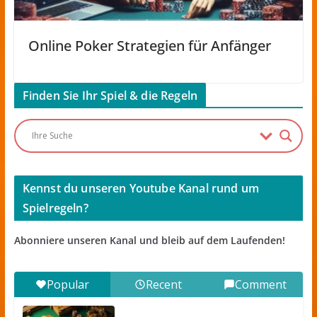
Online Poker Strategien für Anfänger
Finden Sie Ihr Spiel & die Regeln
Kennst du unseren Youtube Kanal rund um
Spielregeln?
Abonniere unseren Kanal und bleib auf dem Laufenden!
Popular
Recent
Comment