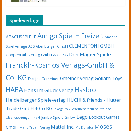
Spieleverlage
Amigo Spiel + Freizeit
ABACUSSPIELE
Andere
CLEMENTONI GMBH
Spielverlage
ASS Altenburger GmbH
Drei Magier Spiele
Coppenrath Verlag GmbH & Co KG
Franckh-Kosmos Verlags-GmbH &
Co. KG
Gmeiner Verlag
Goliath Toys
Franjos
Gemeiner
HABA
Hasbro
Hans im Glück Verlag
Heidelberger Spieleverlag
HUCH! & friends - Hutter
Trade GmbH + Co KG
Inkognito - Gesellschaft für faustdicke
Lego
Lookout Games
Jumbo Spiele GmbH
Überraschungen mbH
Moses
Mattel Inc.
GmbH
Mario Truant Verlag
Mc Donalds