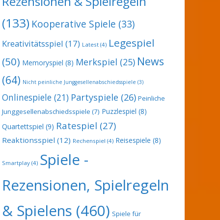
Rezensionen & Spielregeln
(133)
Kooperative Spiele
(33)
Legespiel
Kreativitätsspiel
(17)
Latest
(4)
News
(50)
Merkspiel
(25)
Memoryspiel
(8)
(64)
Nicht peinliche Junggesellenabschiedsspiele
(3)
Onlinespiele
(21)
Partyspiele
(26)
Peinliche
Puzzlespiel
(8)
Junggesellenabschiedsspiele
(7)
Ratespiel
(27)
Quartettspiel
(9)
Reaktionsspiel
(12)
Reisespiele
(8)
Rechenspiel
(4)
Spiele -
Smartplay
(4)
Rezensionen, Spielregeln
& Spielens
(460)
Spiele für