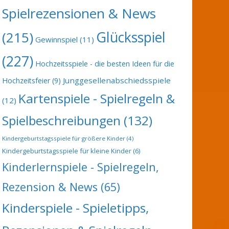
Spielrezensionen & News
(215)
Glücksspiel
Gewinnspiel
(11)
(227)
Hochzeitsspiele - die besten Ideen für die
Junggesellenabschiedsspiele
Hochzeitsfeier
(9)
Kartenspiele - Spielregeln &
(12)
Spielbeschreibungen
(132)
Kindergeburtstagsspiele für größere Kinder
(4)
Kindergeburtstagsspiele für kleine Kinder
(6)
Kinderlernspiele - Spielregeln,
Rezension & News
(65)
Kinderspiele - Spieletipps,