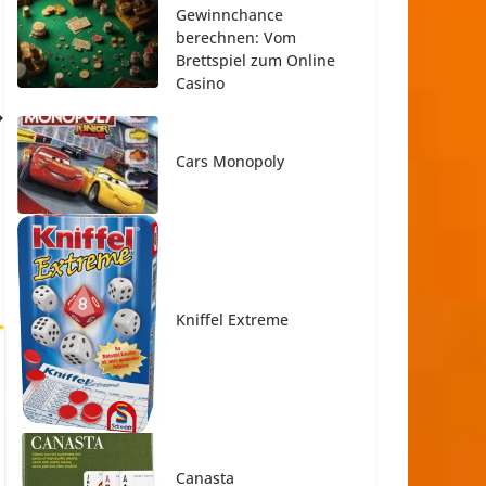
Gewinnchance
berechnen: Vom
Brettspiel zum Online
Casino
Cars Monopoly
Kniffel Extreme
Canasta