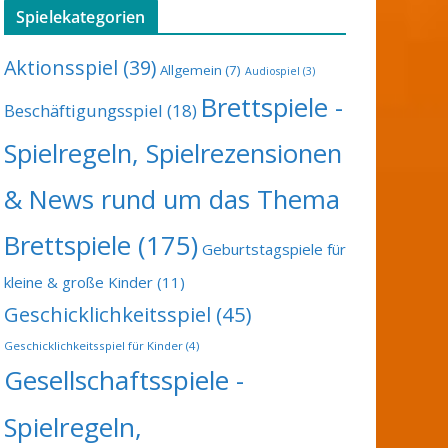
Spielekategorien
Aktionsspiel
(39)
Allgemein
(7)
Audiospiel
(3)
Brettspiele -
Beschäftigungsspiel
(18)
Spielregeln, Spielrezensionen
& News rund um das Thema
Brettspiele
(175)
Geburtstagspiele für
kleine & große Kinder
(11)
Geschicklichkeitsspiel
(45)
Geschicklichkeitsspiel für Kinder
(4)
Gesellschaftsspiele -
Spielregeln,