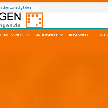
echer zum digitalen
ce berechnen: Vom
um Online Casino
ie und Echtzeit-
n modernen
SCHAFTSSPIELE
KINDERSPIELE
REISESPIELE
SPORTS
rmen
 vs. Digital
t: Die richtige Balance
den
 Entwicklung effektiver
heiten