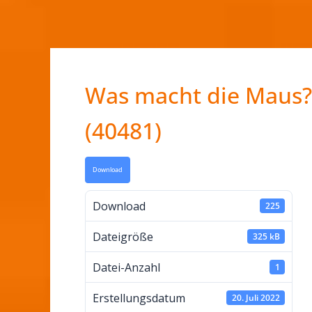
Was macht die Maus?
(40481)
Download
Download
225
Dateigröße
325 kB
Datei-Anzahl
1
Erstellungsdatum
20. Juli 2022