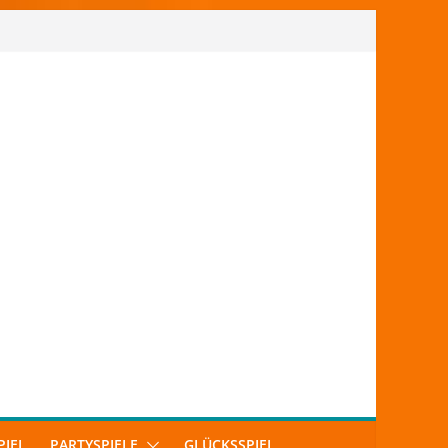
PIEL
PARTYSPIELE
GLÜCKSSPIEL