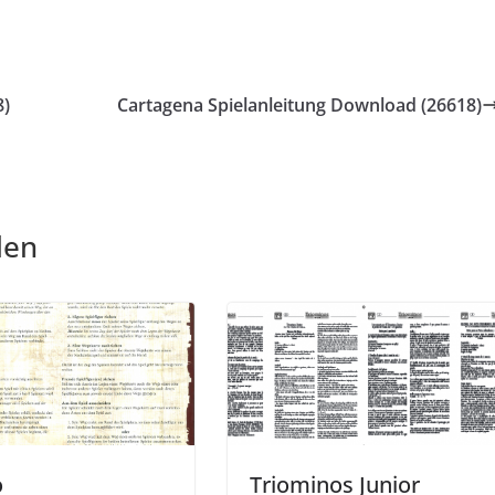
8)
Cartagena Spielanleitung Download (26618)
len
o
Triominos Junior