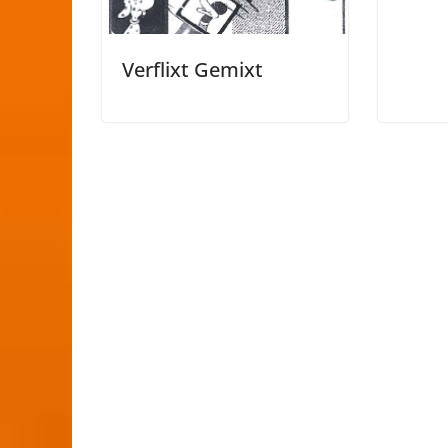
Verflixt Gemixt