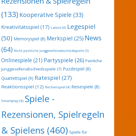
Rezensionen & Spielregeln
(133)
Kooperative Spiele
(33)
Legespiel
Kreativitätsspiel
(17)
Latest
(4)
News
(50)
Merkspiel
(25)
Memoryspiel
(8)
(64)
Nicht peinliche Junggesellenabschiedsspiele
(3)
Onlinespiele
(21)
Partyspiele
(26)
Peinliche
Puzzlespiel
(8)
Junggesellenabschiedsspiele
(7)
Ratespiel
(27)
Quartettspiel
(9)
Reaktionsspiel
(12)
Reisespiele
(8)
Rechenspiel
(4)
Spiele -
Smartplay
(4)
Rezensionen, Spielregeln
& Spielens
(460)
Spiele für