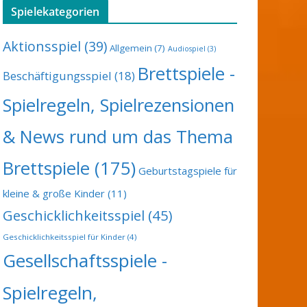
Spielekategorien
Aktionsspiel
(39)
Allgemein
(7)
Audiospiel
(3)
Brettspiele -
Beschäftigungsspiel
(18)
Spielregeln, Spielrezensionen
& News rund um das Thema
Brettspiele
(175)
Geburtstagspiele für
kleine & große Kinder
(11)
Geschicklichkeitsspiel
(45)
Geschicklichkeitsspiel für Kinder
(4)
Gesellschaftsspiele -
Spielregeln,