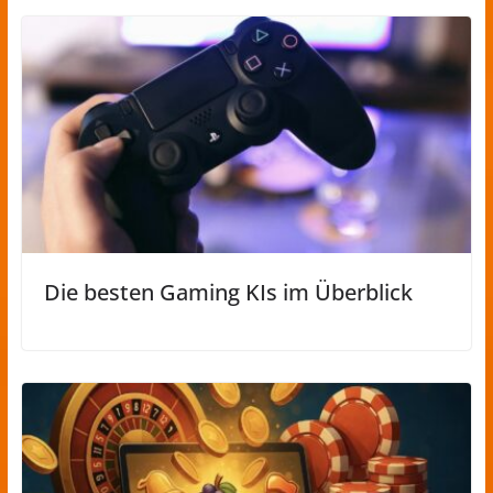
Die besten Gaming KIs im Überblick