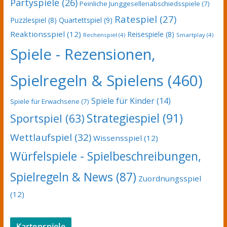
Partyspiele
(26)
Peinliche Junggesellenabschiedsspiele
(7)
Ratespiel
(27)
Puzzlespiel
(8)
Quartettspiel
(9)
Reaktionsspiel
(12)
Reisespiele
(8)
Rechenspiel
(4)
Smartplay
(4)
Spiele - Rezensionen,
Spielregeln & Spielens
(460)
Spiele für Kinder
(14)
Spiele für Erwachsene
(7)
Strategiespiel
(91)
Sportspiel
(63)
Wettlaufspiel
(32)
Wissensspiel
(12)
Würfelspiele - Spielbeschreibungen,
Spielregeln & News
(87)
Zuordnungsspiel
(12)
Kartenspiele