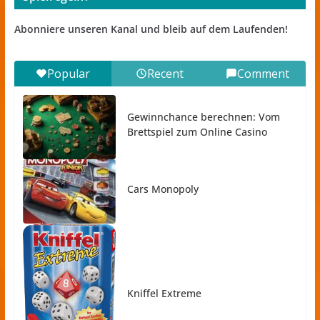
Abonniere unseren Kanal und bleib auf dem Laufenden!
Popular
Recent
Comment
Gewinnchance berechnen: Vom
Brettspiel zum Online Casino
Cars Monopoly
Kniffel Extreme