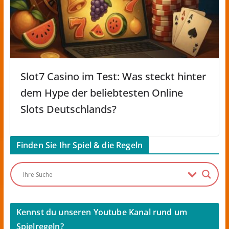
Slot7 Casino im Test: Was steckt hinter
dem Hype der beliebtesten Online
Slots Deutschlands?
Finden Sie Ihr Spiel & die Regeln
Kennst du unseren Youtube Kanal rund um
Spielregeln?