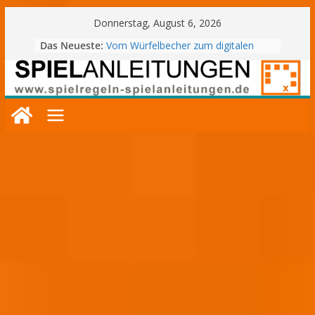
Donnerstag, August 6, 2026
Das Neueste:
Vom Würfelbecher zum digitalen
Zufall
Gewinnchance berechnen: Vom
Brettspiel zum Online Casino
5G-Technologie und Echtzeit-
ᐅ
Streaming in modernen
Spielregeln
Wettplattformen
&
Digital Detox vs. Digital
Entertainment: Die richtige Balance
Spielanleitungen
im Alltag finden
–
Tipps für die Entwicklung effektiver
Lerngewohnheiten
Gesellschaftsspiele