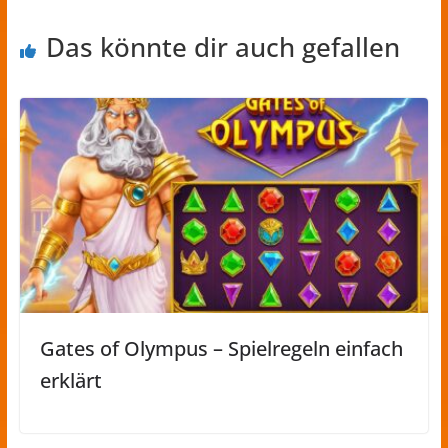
Das könnte dir auch gefallen
Gates of Olympus – Spielregeln einfach
erklärt