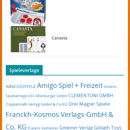
Canasta
Spieleverlage
Amigo Spiel + Freizeit
ABACUSSPIELE
Andere
CLEMENTONI GMBH
Spielverlage
ASS Altenburger GmbH
Drei Magier Spiele
Coppenrath Verlag GmbH & Co KG
Franckh-Kosmos Verlags-GmbH &
Co. KG
Gmeiner Verlag
Goliath Toys
Franjos
Gemeiner