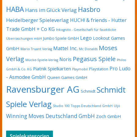
HABA
Hasbro
Hans im Glück Verlag
Heidelberger Spieleverlag
HUCH! & friends - Hutter
Trade GmbH + Co KG
Inkognito - Gesellschaft für faustdicke
Lego
Lookout Games
Jumbo Spiele GmbH
Überraschungen mbH
Moses
Mattel Inc.
GmbH
Mario Truant Verlag
Mc Donalds
Pegasus Spiele
Verlag
Noris
Mücke-Spiele-Verlag
Philos
Pro Ludo
Piatnik Spielkarten
Playstation
GmbH & Co. KG
Playmobil
- Asmodee GmbH
Queen Games GmbH
Ravensburger AG
Schmidt
Schmidt
Spiele Verlag
Studio 100
Topps Deutschland GmbH
Uljö
Winning Moves Deutschland GmbH
Zoch GmbH
Spielekategorien