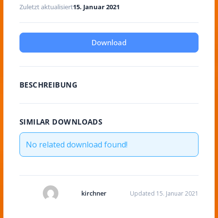
Zuletzt aktualisiert
15. Januar 2021
Download
BESCHREIBUNG
SIMILAR DOWNLOADS
No related download found!
kirchner
Updated 15. Januar 2021