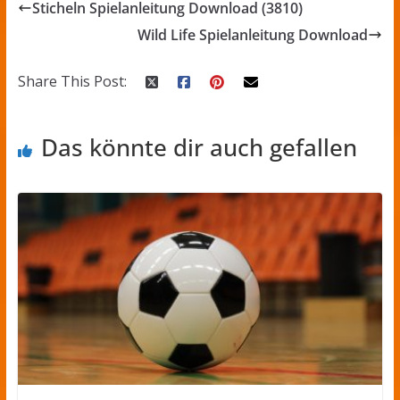
Sticheln Spielanleitung Download (3810)
Wild Life Spielanleitung Download
Share This Post:
Das könnte dir auch gefallen