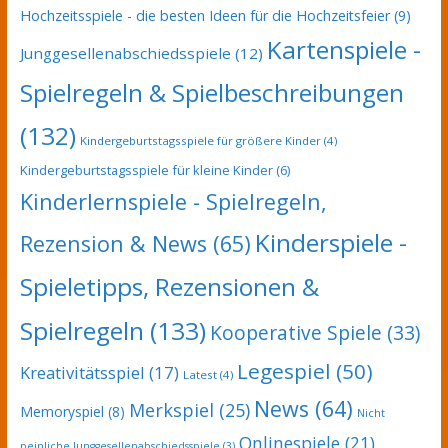
Hochzeitsspiele - die besten Ideen für die Hochzeitsfeier
(9)
Kartenspiele -
Junggesellenabschiedsspiele
(12)
Spielregeln & Spielbeschreibungen
(132)
Kindergeburtstagsspiele für größere Kinder
(4)
Kindergeburtstagsspiele für kleine Kinder
(6)
Kinderlernspiele - Spielregeln,
Kinderspiele -
Rezension & News
(65)
Spieletipps, Rezensionen &
Spielregeln
(133)
Kooperative Spiele
(33)
Legespiel
(50)
Kreativitätsspiel
(17)
Latest
(4)
News
(64)
Merkspiel
(25)
Memoryspiel
(8)
Nicht
Onlinespiele
(21)
peinliche Junggesellenabschiedsspiele
(3)