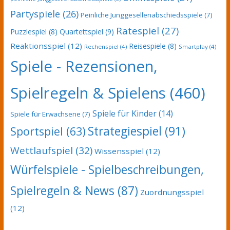
Partyspiele
(26)
Peinliche Junggesellenabschiedsspiele
(7)
Ratespiel
(27)
Puzzlespiel
(8)
Quartettspiel
(9)
Reaktionsspiel
(12)
Reisespiele
(8)
Rechenspiel
(4)
Smartplay
(4)
Spiele - Rezensionen,
Spielregeln & Spielens
(460)
Spiele für Kinder
(14)
Spiele für Erwachsene
(7)
Strategiespiel
(91)
Sportspiel
(63)
Wettlaufspiel
(32)
Wissensspiel
(12)
Würfelspiele - Spielbeschreibungen,
Spielregeln & News
(87)
Zuordnungsspiel
(12)