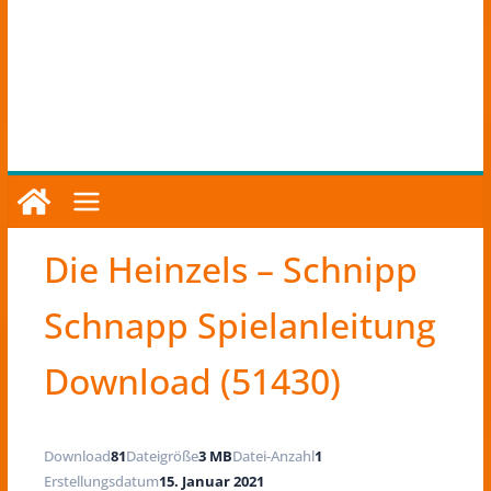
Die Heinzels – Schnipp
Schnapp Spielanleitung
Download (51430)
Download
81
Dateigröße
3 MB
Datei-Anzahl
1
Erstellungsdatum
15. Januar 2021