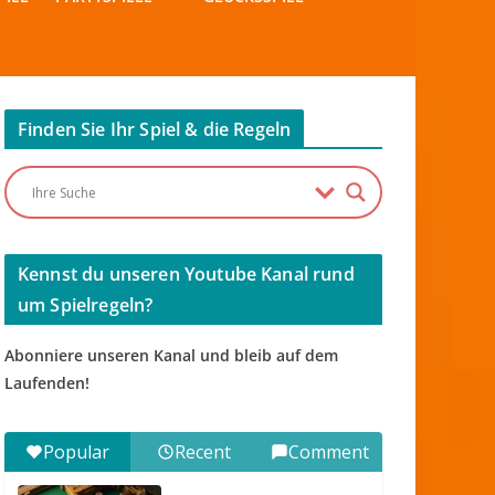
Finden Sie Ihr Spiel & die Regeln
Kennst du unseren Youtube Kanal rund
um Spielregeln?
Abonniere unseren Kanal und bleib auf dem
Laufenden!
Popular
Recent
Comment