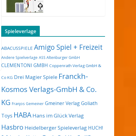
Spieleverlage
Amigo Spiel + Freizeit
ABACUSSPIELE
Andere Spielverlage
ASS Altenburger GmbH
CLEMENTONI GMBH
Coppenrath Verlag GmbH &
Franckh-
Drei Magier Spiele
Co KG
Kosmos Verlags-GmbH & Co.
KG
Gmeiner Verlag
Goliath
Franjos
Gemeiner
HABA
Hans im Glück Verlag
Toys
Hasbro
Heidelberger Spieleverlag
HUCH!