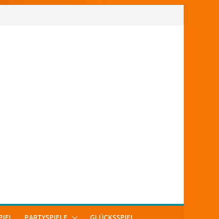
PIEL
PARTYSPIELE
GLÜCKSSPIEL