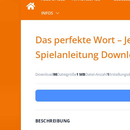
INFOS
Das perfekte Wort – J
Spielanleitung Downl
Download
98
Dateigröße
1 MB
Datei-Anzahl
1
Erstellung
BESCHREIBUNG