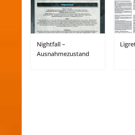
Nightfall –
Ligre
Ausnahmezustand