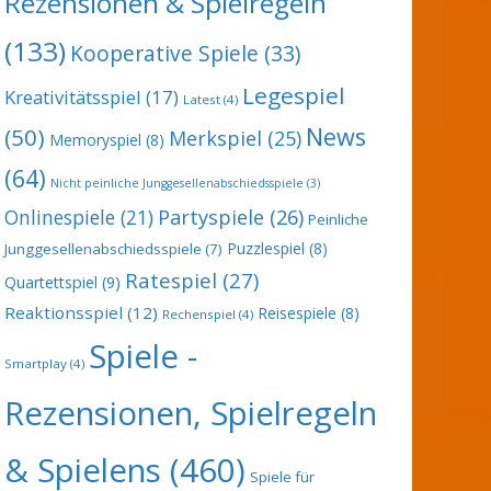
Rezensionen & Spielregeln
(133)
Kooperative Spiele
(33)
Legespiel
Kreativitätsspiel
(17)
Latest
(4)
News
(50)
Merkspiel
(25)
Memoryspiel
(8)
(64)
Nicht peinliche Junggesellenabschiedsspiele
(3)
Onlinespiele
(21)
Partyspiele
(26)
Peinliche
Puzzlespiel
(8)
Junggesellenabschiedsspiele
(7)
Ratespiel
(27)
Quartettspiel
(9)
Reaktionsspiel
(12)
Reisespiele
(8)
Rechenspiel
(4)
Spiele -
Smartplay
(4)
Rezensionen, Spielregeln
& Spielens
(460)
Spiele für