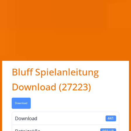
Bluff Spielanleitung
Download (27223)
Download
Download
441