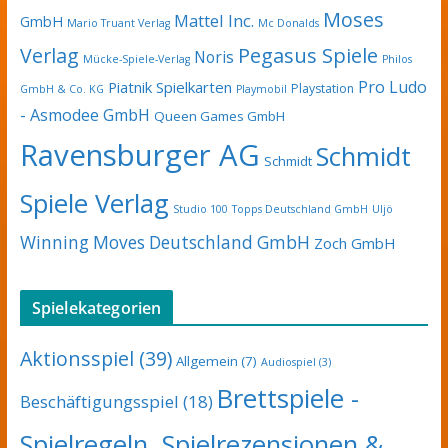
Moses
Mattel Inc.
GmbH
Mario Truant Verlag
Mc Donalds
Pegasus Spiele
Verlag
Noris
Mücke-Spiele-Verlag
Philos
Pro Ludo
Piatnik Spielkarten
Playstation
GmbH & Co. KG
Playmobil
- Asmodee GmbH
Queen Games GmbH
Ravensburger AG
Schmidt
Schmidt
Spiele Verlag
Studio 100
Topps Deutschland GmbH
Uljö
Winning Moves Deutschland GmbH
Zoch GmbH
Spielekategorien
Aktionsspiel
(39)
Allgemein
(7)
Audiospiel
(3)
Brettspiele -
Beschäftigungsspiel
(18)
Spielregeln, Spielrezensionen &