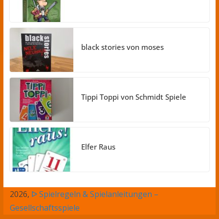
black stories von moses
Tippi Toppi von Schmidt Spiele
Elfer Raus
2026,
ᐅ Spielregeln & Spielanleitungen –
Gesellschaftsspiele