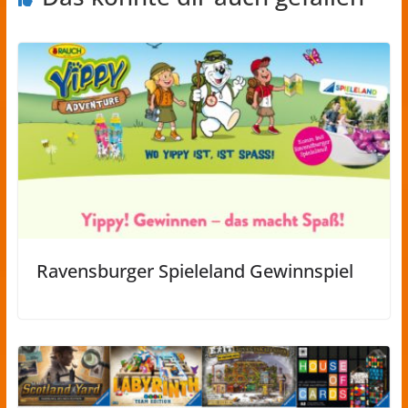
Ravensburger Spieleland Gewinnspiel