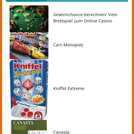
Gewinnchance berechnen: Vom
Brettspiel zum Online Casino
Cars Monopoly
Kniffel Extreme
Canasta