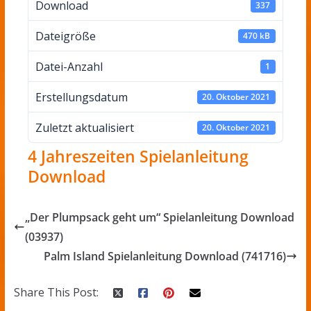
Download
337
Dateigröße
470 kB
Datei-Anzahl
1
Erstellungsdatum
20. Oktober 2021
Zuletzt aktualisiert
20. Oktober 2021
4 Jahreszeiten Spielanleitung
Download
„Der Plumpsack geht um“ Spielanleitung Download
(‎03937)
Palm Island Spielanleitung Download (741716)
Share This Post: