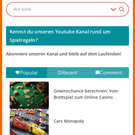
Kennst du unseren Youtube Kanal rund um
Spielregeln?
Abonniere unseren Kanal und bleib auf dem Laufenden!
Popular
Recent
Comment
Gewinnchance berechnen: Vom
Brettspiel zum Online Casino
Cars Monopoly