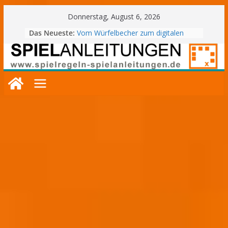
Donnerstag, August 6, 2026
Das Neueste:
Vom Würfelbecher zum digitalen
Zufall
Gewinnchance berechnen: Vom
Brettspiel zum Online Casino
5G-Technologie und Echtzeit-
ᐅ
Streaming in modernen
Spielregeln
Wettplattformen
&
Digital Detox vs. Digital
Entertainment: Die richtige Balance
Spielanleitungen
im Alltag finden
–
Tipps für die Entwicklung effektiver
Lerngewohnheiten
Gesellschaftsspiele