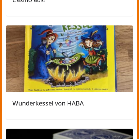
Wunderkessel von HABA