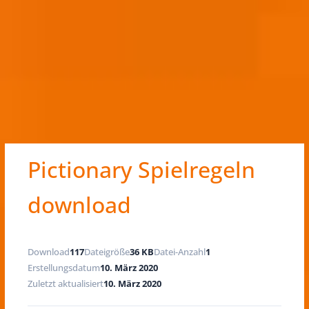
Pictionary Spielregeln
download
Download
117
Dateigröße
36 KB
Datei-Anzahl
1
Erstellungsdatum
10. März 2020
Zuletzt aktualisiert
10. März 2020