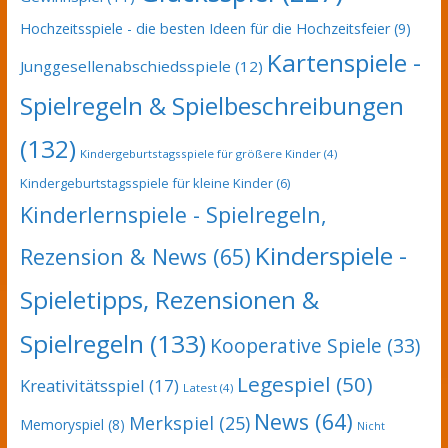
Hochzeitsspiele - die besten Ideen für die Hochzeitsfeier
(9)
Kartenspiele -
Junggesellenabschiedsspiele
(12)
Spielregeln & Spielbeschreibungen
(132)
Kindergeburtstagsspiele für größere Kinder
(4)
Kindergeburtstagsspiele für kleine Kinder
(6)
Kinderlernspiele - Spielregeln,
Kinderspiele -
Rezension & News
(65)
Spieletipps, Rezensionen &
Spielregeln
(133)
Kooperative Spiele
(33)
Legespiel
(50)
Kreativitätsspiel
(17)
Latest
(4)
News
(64)
Merkspiel
(25)
Memoryspiel
(8)
Nicht