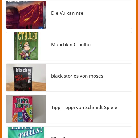
Die Vulkaninsel
Munchkin Cthulhu
black stories von moses
Tippi Toppi von Schmidt Spiele