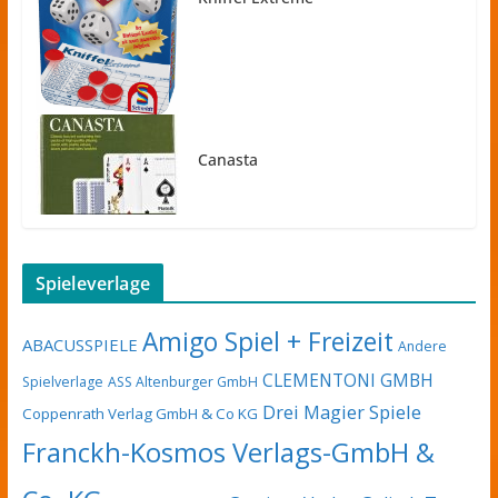
Canasta
Spieleverlage
Amigo Spiel + Freizeit
ABACUSSPIELE
Andere
CLEMENTONI GMBH
Spielverlage
ASS Altenburger GmbH
Drei Magier Spiele
Coppenrath Verlag GmbH & Co KG
Franckh-Kosmos Verlags-GmbH &