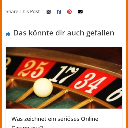
Share This Post:
Das könnte dir auch gefallen
Was zeichnet ein seriöses Online
Casino aus?