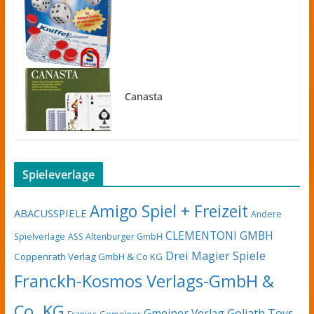
Canasta
Spieleverlage
Amigo Spiel + Freizeit
ABACUSSPIELE
Andere
CLEMENTONI GMBH
Spielverlage
ASS Altenburger GmbH
Drei Magier Spiele
Coppenrath Verlag GmbH & Co KG
Franckh-Kosmos Verlags-GmbH &
Co. KG
Gmeiner Verlag
Goliath Toys