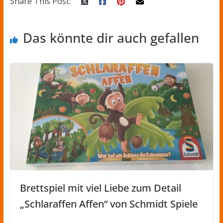
Share This Post:
Das könnte dir auch gefallen
Brettspiel mit viel Liebe zum Detail
„Schlaraffen Affen“ von Schmidt Spiele