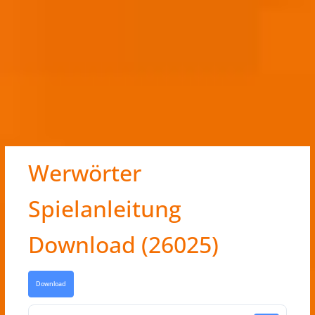
Werwörter
Spielanleitung
Download (26025)
Download