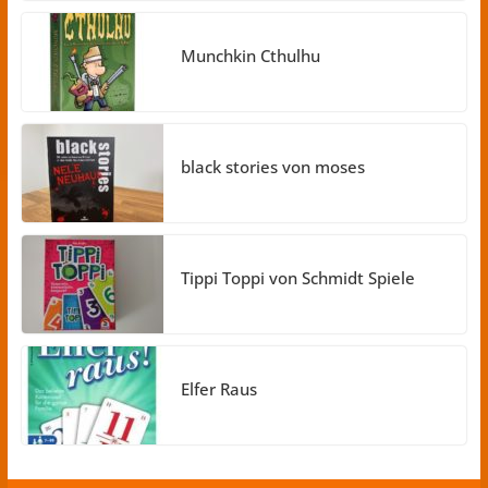
Munchkin Cthulhu
black stories von moses
Tippi Toppi von Schmidt Spiele
Elfer Raus