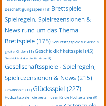
Brettspiele -
Beschäftigungsspiel
(18)
Spielregeln, Spielrezensionen &
News rund um das Thema
Brettspiele
(175)
Geburtstagspiele für kleine &
Geschicklichkeitsspiel
(45)
große Kinder
(11)
Geschicklichkeitsspiel für Kinder
(4)
Gesellschaftsspiele - Spielregeln,
Spielrezensionen & News
(215)
Glücksspiel
(227)
Gewinnspiel
(11)
Hochzeitsspiele - die besten Ideen für die Hochzeitsfeier
(9)
Kartenspiele -