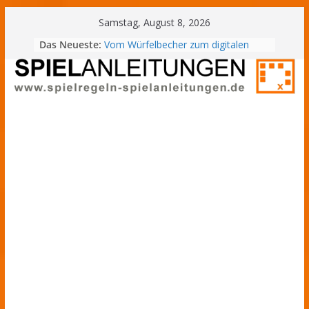
Samstag, August 8, 2026
Das Neueste:
Vom Würfelbecher zum digitalen
Zufall
Gewinnchance berechnen: Vom
Brettspiel zum Online Casino
5G-Technologie und Echtzeit-
ᐅ
Streaming in modernen
Spielregeln
Wettplattformen
&
Digital Detox vs. Digital
Entertainment: Die richtige Balance
Spielanleitungen
im Alltag finden
–
Tipps für die Entwicklung effektiver
Lerngewohnheiten
Gesellschaftsspiele