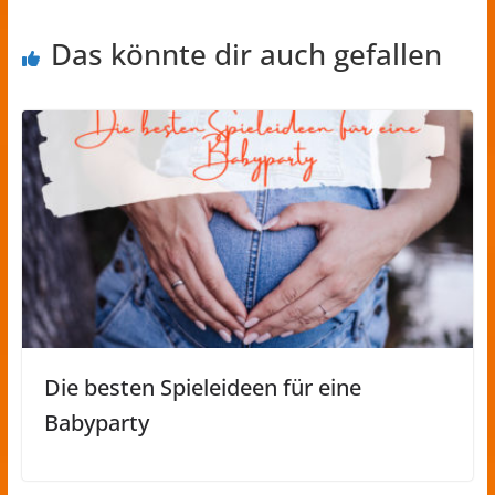
Das könnte dir auch gefallen
Die besten Spieleideen für eine
Babyparty