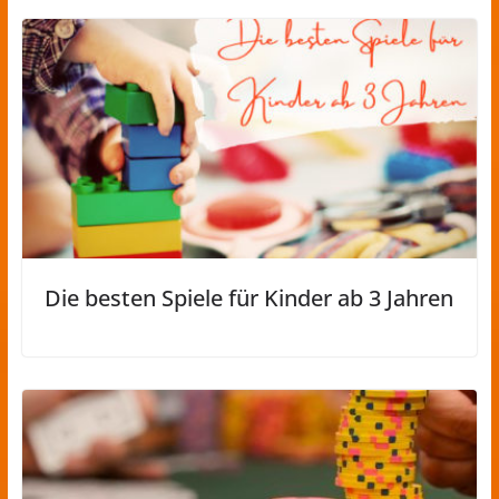
Die besten Spiele für Kinder ab 3 Jahren