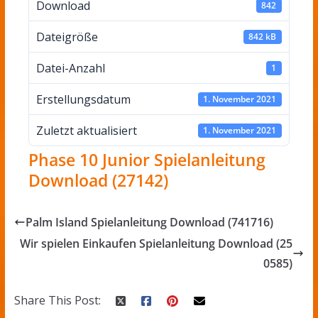
Download
842
Dateigröße
842 kB
Datei-Anzahl
1
Erstellungsdatum
1. November 2021
Zuletzt aktualisiert
1. November 2021
Phase 10 Junior Spielanleitung
Download (27142)
Palm Island Spielanleitung Download (741716)
Wir spielen Einkaufen Spielanleitung Download (25
0585)
Share This Post: