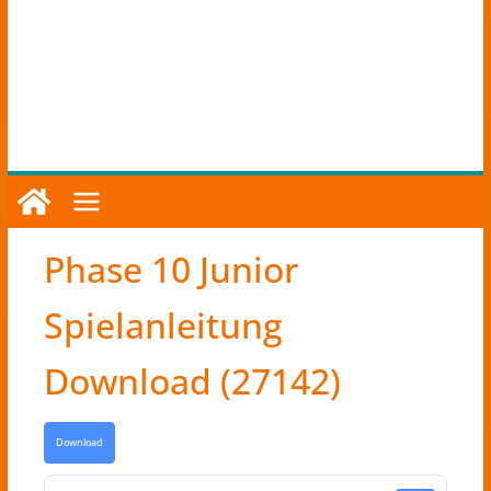
Phase 10 Junior
Spielanleitung
Download (27142)
Download