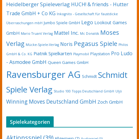
Heidelberger Spieleverlag
HUCH! & friends - Hutter
Trade GmbH + Co KG
Inkognito - Gesellschaft für faustdicke
Lego
Lookout Games
Jumbo Spiele GmbH
Überraschungen mbH
Moses
Mattel Inc.
GmbH
Mario Truant Verlag
Mc Donalds
Pegasus Spiele
Verlag
Noris
Mücke-Spiele-Verlag
Philos
Pro Ludo
Piatnik Spielkarten
Playstation
GmbH & Co. KG
Playmobil
- Asmodee GmbH
Queen Games GmbH
Ravensburger AG
Schmidt
Schmidt
Spiele Verlag
Studio 100
Topps Deutschland GmbH
Uljö
Winning Moves Deutschland GmbH
Zoch GmbH
Spielekategorien
Aktionsspiel
(39)
Allgemein
(7)
Audiospiel
(3)