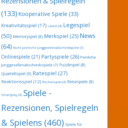
Rezensionen & Spielregeln
(133)
Kooperative Spiele
(33)
Legespiel
Kreativitätsspiel
(17)
Latest
(4)
News
(50)
Merkspiel
(25)
Memoryspiel
(8)
(64)
Nicht peinliche Junggesellenabschiedsspiele
(3)
Onlinespiele
(21)
Partyspiele
(26)
Peinliche
Puzzlespiel
(8)
Junggesellenabschiedsspiele
(7)
Ratespiel
(27)
Quartettspiel
(9)
Reaktionsspiel
(12)
Reisespiele
(8)
Rechenspiel
(4)
Spiele -
Smartplay
(4)
Rezensionen, Spielregeln
& Spielens
(460)
Spiele für