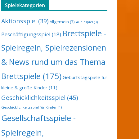
Spielekategorien
Aktionsspiel
(39)
Allgemein
(7)
Audiospiel
(3)
Brettspiele -
Beschäftigungsspiel
(18)
Spielregeln, Spielrezensionen
& News rund um das Thema
Brettspiele
(175)
Geburtstagspiele für
kleine & große Kinder
(11)
Geschicklichkeitsspiel
(45)
Geschicklichkeitsspiel für Kinder
(4)
Gesellschaftsspiele -
Spielregeln,