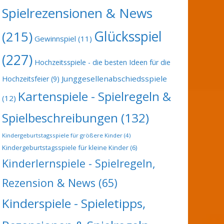
Spielrezensionen & News
(215)
Glücksspiel
Gewinnspiel
(11)
(227)
Hochzeitsspiele - die besten Ideen für die
Junggesellenabschiedsspiele
Hochzeitsfeier
(9)
Kartenspiele - Spielregeln &
(12)
Spielbeschreibungen
(132)
Kindergeburtstagsspiele für größere Kinder
(4)
Kindergeburtstagsspiele für kleine Kinder
(6)
Kinderlernspiele - Spielregeln,
Rezension & News
(65)
Kinderspiele - Spieletipps,