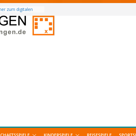
er zum digitalen
berechnen: Vom
Online Casino
 und Echtzeit-
odernen
n
. Digital
Die richtige Balance
twicklung effektiver
ten
SCHAFTSSPIELE
KINDERSPIELE
REISESPIELE
SPORTS