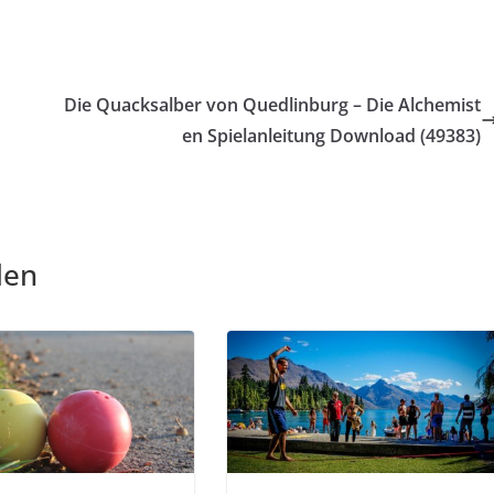
Die Quacksalber von Quedlinburg – Die Alchemist
en Spielanleitung Download (49383)
len