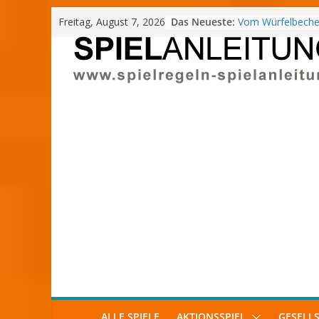
Das Neueste:
Vom Würfelbecher
Freitag, August 7, 2026
Zufall
Gewinnchance be
Brettspiel zum On
5G-Technologie u
ᐅ
Streaming in mo
Wettplattformen
Spielregeln
Digital Detox vs. 
&
Entertainment: Di
im Alltag finden
Spielanleitungen
Tipps für die Entw
–
Lerngewohnheite
Gesellschaftsspiele
ALLE SPIELE
AKTIONSSPIEL
GESELL