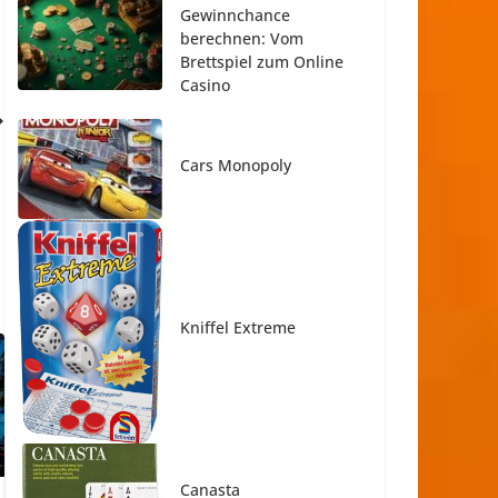
Gewinnchance
berechnen: Vom
Brettspiel zum Online
Casino
Cars Monopoly
Kniffel Extreme
Canasta