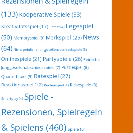
Rezensionen & Spielregeln
(133)
Kooperative Spiele
(33)
Legespiel
Kreativitätsspiel
(17)
Latest
(4)
News
(50)
Merkspiel
(25)
Memoryspiel
(8)
(64)
Nicht peinliche Junggesellenabschiedsspiele
(3)
Onlinespiele
(21)
Partyspiele
(26)
Peinliche
Puzzlespiel
(8)
Junggesellenabschiedsspiele
(7)
Ratespiel
(27)
Quartettspiel
(9)
Reaktionsspiel
(12)
Reisespiele
(8)
Rechenspiel
(4)
Spiele -
Smartplay
(4)
Rezensionen, Spielregeln
& Spielens
(460)
Spiele für