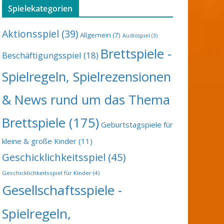
Spielekategorien
Aktionsspiel
(39)
Allgemein
(7)
Audiospiel
(3)
Brettspiele -
Beschäftigungsspiel
(18)
Spielregeln, Spielrezensionen
& News rund um das Thema
Brettspiele
(175)
Geburtstagspiele für
kleine & große Kinder
(11)
Geschicklichkeitsspiel
(45)
Geschicklichkeitsspiel für Kinder
(4)
Gesellschaftsspiele -
Spielregeln,