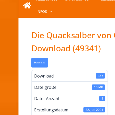
INFOS
Die Quacksalber von 
Download (49341)
Download
Download
357
Dateigröße
10 MB
Datei-Anzahl
1
Erstellungsdatum
22. Juli 2021