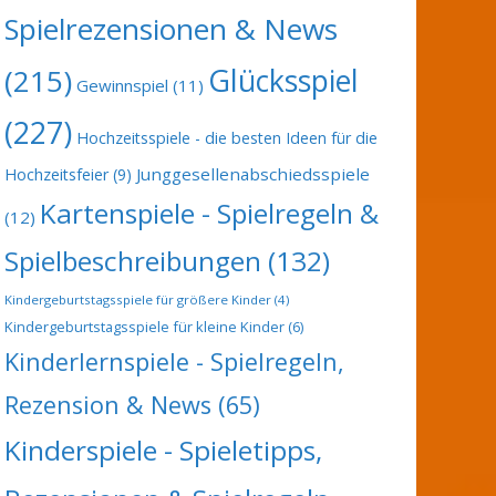
Spielrezensionen & News
(215)
Glücksspiel
Gewinnspiel
(11)
(227)
Hochzeitsspiele - die besten Ideen für die
Junggesellenabschiedsspiele
Hochzeitsfeier
(9)
Kartenspiele - Spielregeln &
(12)
Spielbeschreibungen
(132)
Kindergeburtstagsspiele für größere Kinder
(4)
Kindergeburtstagsspiele für kleine Kinder
(6)
Kinderlernspiele - Spielregeln,
Rezension & News
(65)
Kinderspiele - Spieletipps,