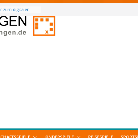
 zum digitalen
rechnen: Vom
line Casino
nd Echtzeit-
dernen
Digital
e richtige Balance
icklung effektiver
n
SCHAFTSSPIELE
KINDERSPIELE
REISESPIELE
SPORTS