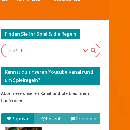
Finden Sie Ihr Spiel & die Regeln
Kennst du unseren Youtube Kanal rund
um Spielregeln?
Abonniere unseren Kanal und bleib auf dem
Laufenden!
Popular
Recent
Comment