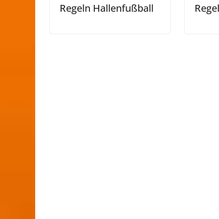
Regeln Hallenfußball
Rege