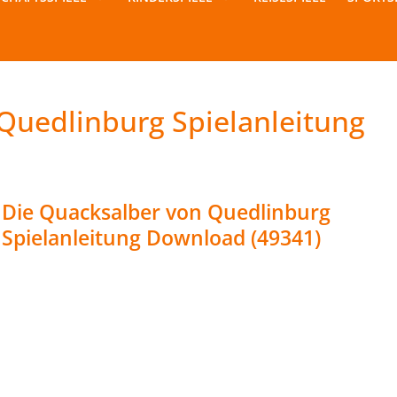
Quedlinburg Spielanleitung
Die Quacksalber von Quedlinburg
Spielanleitung Download (49341)