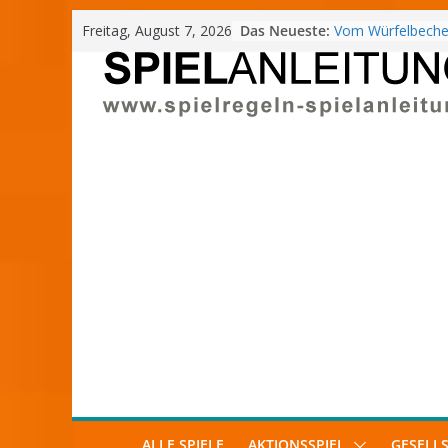
Das Neueste:
Vom Würfelbecher
Freitag, August 7, 2026
Zufall
Gewinnchance be
Brettspiel zum On
5G-Technologie u
ᐅ
Streaming in mo
Wettplattformen
Spielregeln
Digital Detox vs. 
&
Entertainment: Di
im Alltag finden
Spielanleitungen
Tipps für die Entw
–
Lerngewohnheite
Gesellschaftsspiele
ALLE SPIELE
AKTIONSSPIEL
GESELL