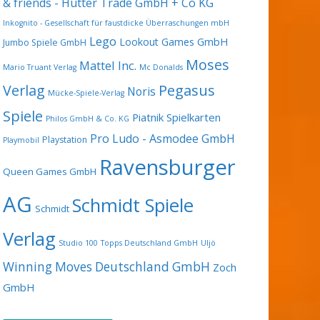
& friends - Hutter Trade GmbH + Co KG
Inkognito - Gesellschaft für faustdicke Überraschungen mbH
Lego
Lookout Games GmbH
Jumbo Spiele GmbH
Moses
Mattel Inc.
Mario Truant Verlag
Mc Donalds
Pegasus
Verlag
Noris
Mücke-Spiele-Verlag
Spiele
Piatnik Spielkarten
Philos GmbH & Co. KG
Pro Ludo - Asmodee GmbH
Playstation
Playmobil
Ravensburger
Queen Games GmbH
AG
Schmidt Spiele
Schmidt
Verlag
Studio 100
Topps Deutschland GmbH
Uljö
Winning Moves Deutschland GmbH
Zoch
GmbH