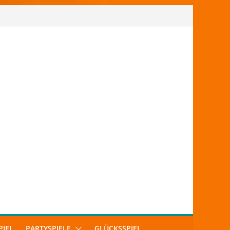
PIEL
PARTYSPIELE
GLÜCKSSPIEL