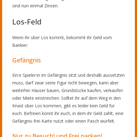
sind nun einmal Zinsen.
Los-Feld
Wenn ihr über Los kommt, bekommt ihr Geld vom
Bankier.
Gefängnis
Ein:e Spieler:in im Gefängnis sitzt und deshalb aussetzten
muss, darf zwar seine Figur nicht bewegen, kann aber
weiterhin Häuser bauen, Grundstücke kaufen, verkaufen
oder Miete einstreichen. Solltet ihr auf dem Weg in den
Knast über Los kommen, gibt es leider kein Geld für
euch. Befreien könnt ihr euch, in dem ihr Geld zahlt, eine
Gefängnis-frei-Karte nutzt oder einen Pasch würfelt.
Nur zu Besuch! und Frei parken!