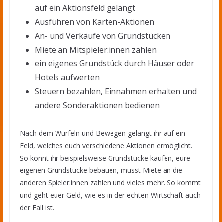
auf ein Aktionsfeld gelangt
Ausführen von Karten-Aktionen
An- und Verkäufe von Grundstücken
Miete an Mitspieler:innen zahlen
ein eigenes Grundstück durch Häuser oder
Hotels aufwerten
Steuern bezahlen, Einnahmen erhalten und
andere Sonderaktionen bedienen
Nach dem Würfeln und Bewegen gelangt ihr auf ein
Feld, welches euch verschiedene Aktionen ermöglicht.
So könnt ihr beispielsweise Grundstücke kaufen, eure
eigenen Grundstücke bebauen, müsst Miete an die
anderen Spieler:innen zahlen und vieles mehr. So kommt
und geht euer Geld, wie es in der echten Wirtschaft auch
der Fall ist.