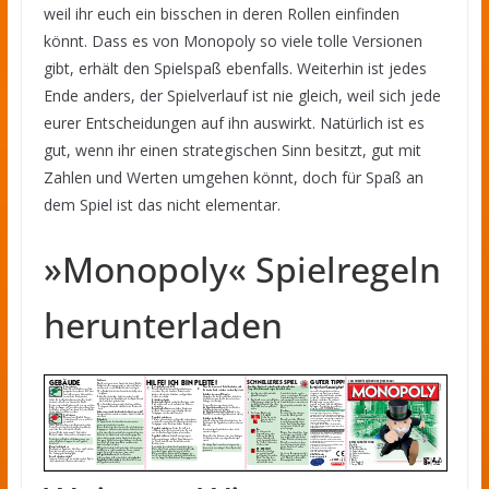
weil ihr euch ein bisschen in deren Rollen einfinden
könnt. Dass es von Monopoly so viele tolle Versionen
gibt, erhält den Spielspaß ebenfalls. Weiterhin ist jedes
Ende anders, der Spielverlauf ist nie gleich, weil sich jede
eurer Entscheidungen auf ihn auswirkt. Natürlich ist es
gut, wenn ihr einen strategischen Sinn besitzt, gut mit
Zahlen und Werten umgehen könnt, doch für Spaß an
dem Spiel ist das nicht elementar.
»Monopoly« Spielregeln
herunterladen