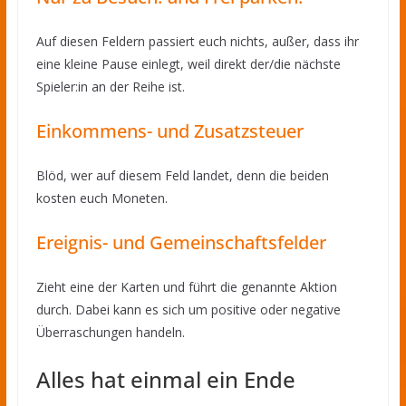
Auf diesen Feldern passiert euch nichts, außer, dass ihr
eine kleine Pause einlegt, weil direkt der/die nächste
Spieler:in an der Reihe ist.
Einkommens- und Zusatzsteuer
Blöd, wer auf diesem Feld landet, denn die beiden
kosten euch Moneten.
Ereignis- und Gemeinschaftsfelder
Zieht eine der Karten und führt die genannte Aktion
durch. Dabei kann es sich um positive oder negative
Überraschungen handeln.
Alles hat einmal ein Ende