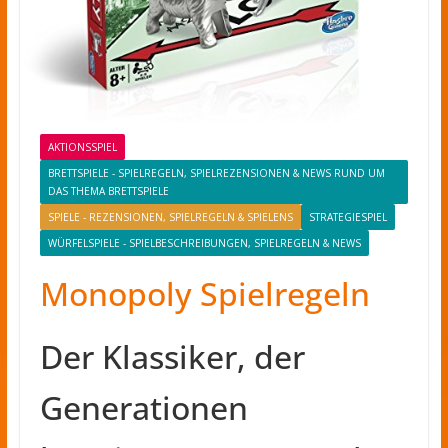
AKTIONSSPIEL
BRETTSPIELE - SPIELREGELN, SPIELREZENSIONEN & NEWS RUND UM
DAS THEMA BRETTSPIELE
SPIELE - REZENSIONEN, SPIELREGELN & SPIELENS
STRATEGIESPIEL
WÜRFELSPIELE - SPIELBESCHREIBUNGEN, SPIELREGELN & NEWS
Monopoly Spielregeln
Der Klassiker, der
Generationen