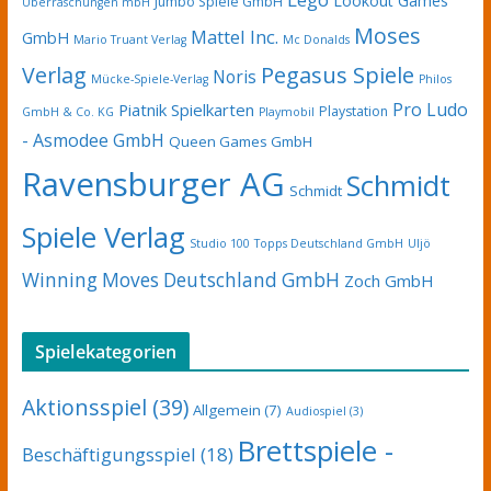
Lookout Games
Jumbo Spiele GmbH
Überraschungen mbH
Moses
Mattel Inc.
GmbH
Mario Truant Verlag
Mc Donalds
Pegasus Spiele
Verlag
Noris
Mücke-Spiele-Verlag
Philos
Pro Ludo
Piatnik Spielkarten
Playstation
GmbH & Co. KG
Playmobil
- Asmodee GmbH
Queen Games GmbH
Ravensburger AG
Schmidt
Schmidt
Spiele Verlag
Studio 100
Topps Deutschland GmbH
Uljö
Winning Moves Deutschland GmbH
Zoch GmbH
Spielekategorien
Aktionsspiel
(39)
Allgemein
(7)
Audiospiel
(3)
Brettspiele -
Beschäftigungsspiel
(18)