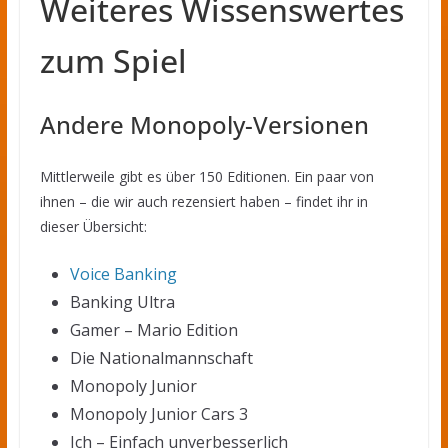
Weiteres Wissenswertes
zum Spiel
Andere Monopoly-Versionen
Mittlerweile gibt es über 150 Editionen. Ein paar von
ihnen – die wir auch rezensiert haben – findet ihr in
dieser Übersicht:
Voice Banking
Banking Ultra
Gamer – Mario Edition
Die Nationalmannschaft
Monopoly Junior
Monopoly Junior Cars 3
Ich – Einfach unverbesserlich