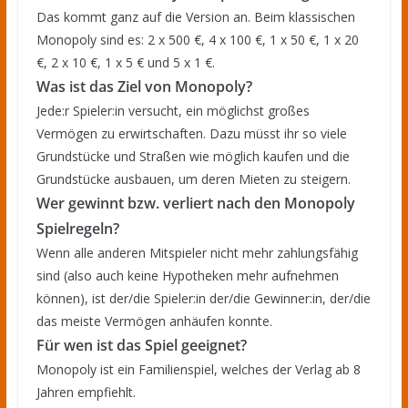
Das kommt ganz auf die Version an. Beim klassischen
Monopoly sind es: 2 x 500 €, 4 x 100 €, 1 x 50 €, 1 x 20
€, 2 x 10 €, 1 x 5 € und 5 x 1 €.
Was ist das Ziel von Monopoly?
Jede:r Spieler:in versucht, ein möglichst großes
Vermögen zu erwirtschaften. Dazu müsst ihr so viele
Grundstücke und Straßen wie möglich kaufen und die
Grundstücke ausbauen, um deren Mieten zu steigern.
Wer gewinnt bzw. verliert nach den Monopoly
Spielregeln?
Wenn alle anderen Mitspieler nicht mehr zahlungsfähig
sind (also auch keine Hypotheken mehr aufnehmen
können), ist der/die Spieler:in der/die Gewinner:in, der/die
das meiste Vermögen anhäufen konnte.
Für wen ist das Spiel geeignet?
Monopoly ist ein Familienspiel, welches der Verlag ab 8
Jahren empfiehlt.