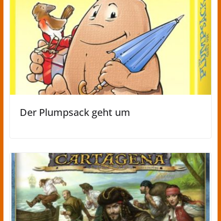
Der Plumpsack geht um