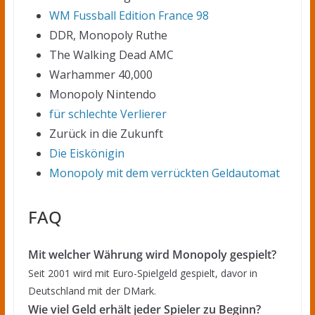
WM Fussball Edition France 98
DDR, Monopoly Ruthe
The Walking Dead AMC
Warhammer 40,000
Monopoly Nintendo
für schlechte Verlierer
Zurück in die Zukunft
Die Eiskönigin
Monopoly mit dem verrückten Geldautomat
FAQ
Mit welcher Währung wird Monopoly gespielt?
Seit 2001 wird mit Euro-Spielgeld gespielt, davor in
Deutschland mit der DMark.
Wie viel Geld erhält jeder Spieler zu Beginn?