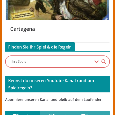
Cartagena
Finden Sie Ihr Spiel & die Regeln
Kennst du unseren Youtube Kanal rund um
Spielregeln?
Abonniere unseren Kanal und bleib auf dem Laufenden!