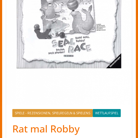
SPIELE - REZENSIONEN, SPIELREGELN & SPIELENS
WETTLAUFSPIEL
Rat mal Robby