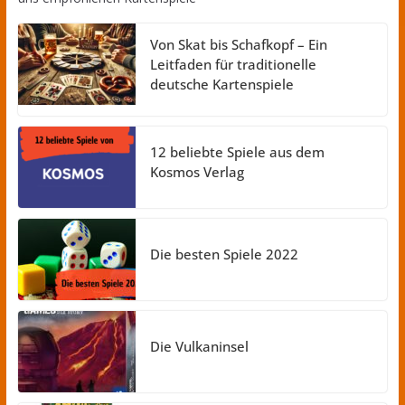
Von Skat bis Schafkopf – Ein
Leitfaden für traditionelle
deutsche Kartenspiele
12 beliebte Spiele aus dem
Kosmos Verlag
Die besten Spiele 2022
Die Vulkaninsel