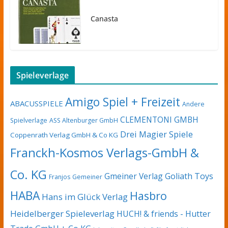
Canasta
Spieleverlage
Amigo Spiel + Freizeit
ABACUSSPIELE
Andere
CLEMENTONI GMBH
Spielverlage
ASS Altenburger GmbH
Drei Magier Spiele
Coppenrath Verlag GmbH & Co KG
Franckh-Kosmos Verlags-GmbH &
Co. KG
Gmeiner Verlag
Goliath Toys
Franjos
Gemeiner
HABA
Hasbro
Hans im Glück Verlag
Heidelberger Spieleverlag
HUCH! & friends - Hutter