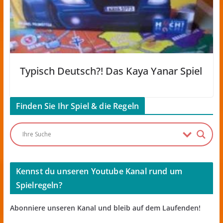
Typisch Deutsch?! Das Kaya Yanar Spiel
Finden Sie Ihr Spiel & die Regeln
Kennst du unseren Youtube Kanal rund um
Spielregeln?
Abonniere unseren Kanal und bleib auf dem Laufenden!