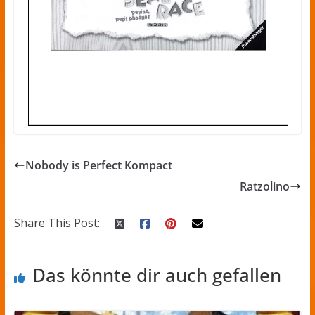
Nobody is Perfect Kompact
Ratzolino
Share This Post:
Das könnte dir auch gefallen