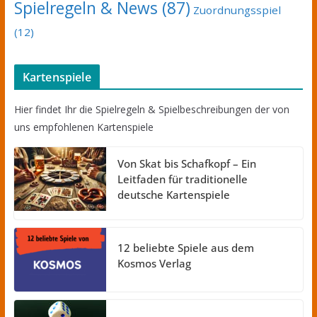
Spielregeln & News
(87)
Zuordnungsspiel
(12)
Kartenspiele
Hier findet Ihr die Spielregeln & Spielbeschreibungen der von
uns empfohlenen Kartenspiele
Von Skat bis Schafkopf – Ein
Leitfaden für traditionelle
deutsche Kartenspiele
12 beliebte Spiele aus dem
Kosmos Verlag