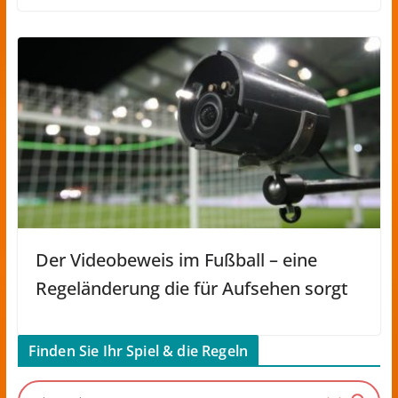
Der Videobeweis im Fußball – eine
Regeländerung die für Aufsehen sorgt
Finden Sie Ihr Spiel & die Regeln