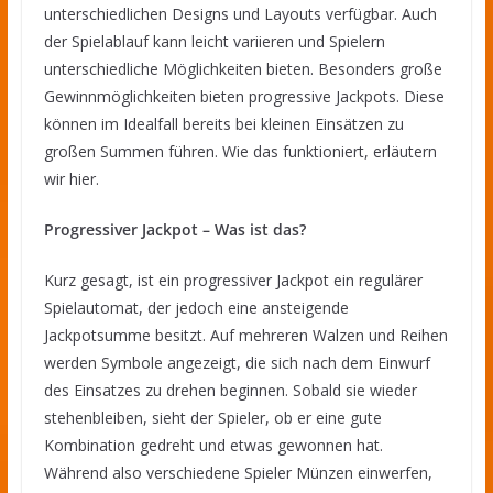
unterschiedlichen Designs und Layouts verfügbar. Auch
der Spielablauf kann leicht variieren und Spielern
unterschiedliche Möglichkeiten bieten. Besonders große
Gewinnmöglichkeiten bieten progressive Jackpots. Diese
können im Idealfall bereits bei kleinen Einsätzen zu
großen Summen führen. Wie das funktioniert, erläutern
wir hier.
Progressiver Jackpot – Was ist das?
Kurz gesagt, ist ein progressiver Jackpot ein regulärer
Spielautomat, der jedoch eine ansteigende
Jackpotsumme besitzt. Auf mehreren Walzen und Reihen
werden Symbole angezeigt, die sich nach dem Einwurf
des Einsatzes zu drehen beginnen. Sobald sie wieder
stehenbleiben, sieht der Spieler, ob er eine gute
Kombination gedreht und etwas gewonnen hat.
Während also verschiedene Spieler Münzen einwerfen,