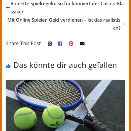
Roulette Spielregeln: So funktioniert der Casino-Kla
ssiker
Mit Online Spielen Geld verdienen – Ist das realistis
ch?
Share This Post:
Das könnte dir auch gefallen