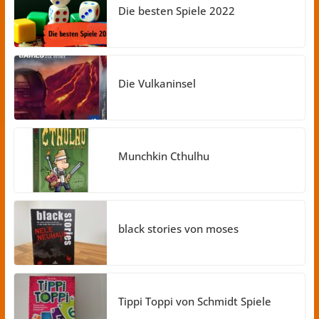
Die besten Spiele 2022
Die Vulkaninsel
Munchkin Cthulhu
black stories von moses
Tippi Toppi von Schmidt Spiele