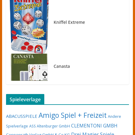
Kniffel Extreme
Canasta
Spieleverlage
Amigo Spiel + Freizeit
ABACUSSPIELE
Andere
CLEMENTONI GMBH
Spielverlage
ASS Altenburger GmbH
Drei Magier Spiele
Coppenrath Verlag GmbH & Co KG