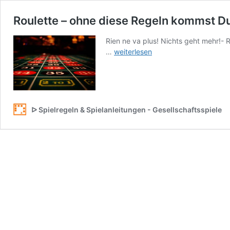
Roulette – ohne diese Regeln kommst Du
Rien ne va plus! Nichts geht mehr!- R
Roulette
…
weiterlesen
–
ohne
diese
Regeln
kommst
ᐅ Spielregeln & Spielanleitungen - Gesellschaftsspiele
Du
nicht
weit